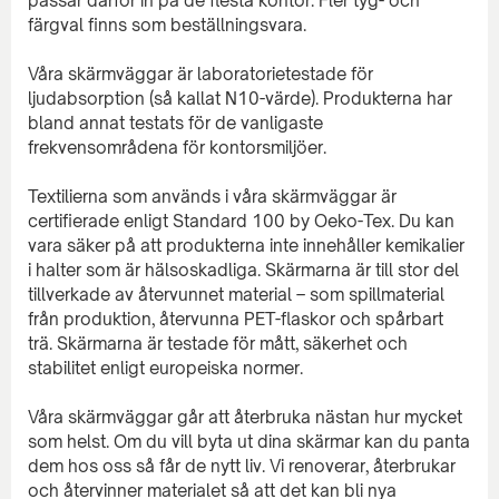
passar därför in på de flesta kontor. Fler tyg- och
färgval finns som beställningsvara.
Våra skärmväggar är laboratorietestade för
ljudabsorption (så kallat N10-värde). Produkterna har
bland annat testats för de vanligaste
frekvensområdena för kontorsmiljöer.
Textilierna som används i våra skärmväggar är
certifierade enligt Standard 100 by Oeko-Tex. Du kan
vara säker på att produkterna inte innehåller kemikalier
i halter som är hälsoskadliga. Skärmarna är till stor del
tillverkade av återvunnet material – som spillmaterial
från produktion, återvunna PET-flaskor och spårbart
trä. Skärmarna är testade för mått, säkerhet och
stabilitet enligt europeiska normer.
Våra skärmväggar går att återbruka nästan hur mycket
som helst. Om du vill byta ut dina skärmar kan du panta
dem hos oss så får de nytt liv. Vi renoverar, återbrukar
och återvinner materialet så att det kan bli nya