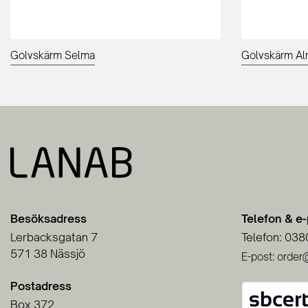
Golvskärm Selma
Golvskärm A
Besöksadress
Telefon & e
Lerbacksgatan 7
Telefon: 038
571 38 Nässjö
E-post: order
Postadress
Box 372