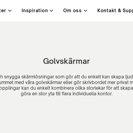
ter
Inspiration
Om oss
Kontakt & Sup
i
t, kvalitet & miljö
ningar
Bord
Kundcase
Lanab 24H - Alltid på lage
Kontakt
ysta mötesrum
Höj- och sänkbara skrivb
orbenter
Konferensbord
Golvskärmar
ärmar
Bord med hörnben
rmar
Café- och lunchrumsbord
ch snygga skärmlösningar som gör att du enkelt kan skapa lj
ummet med våra golvskärmar eller gör skrivbordet mer privat
pplingar kan du enkelt kombinera olika storlekar för att skapa