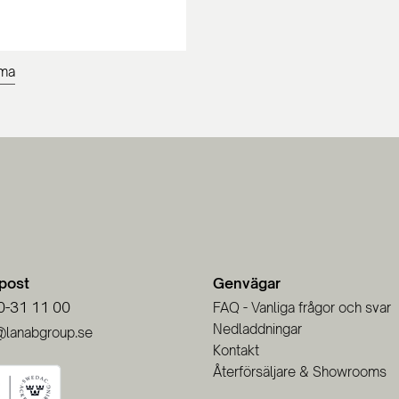
lma
-post
Genvägar
0-31 11 00
FAQ - Vanliga frågor och svar
Nedladdningar
@lanabgroup.se
Kontakt
Återförsäljare & Showrooms