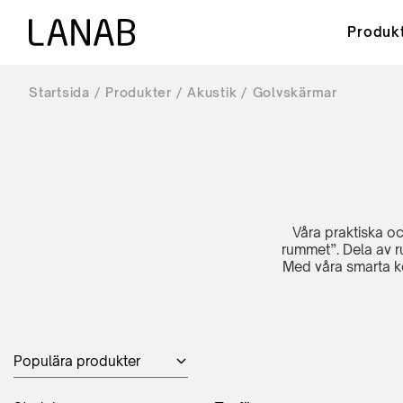
Produk
Startsida
Produkter
Akustik
Golvskärmar
Sittmöbler
Akustik och ljudmiljö
Om Lanab
FAQ - Vanliga frågor & svar
Akustik
Ergonom
Hållbarhe
Nedladd
Kontorsstolar - Höganäs
POD - T
Kontorsstolar - Classic
Väggabs
Kontorsstolar - Basic
Bordssk
Sadelstolar & Balanspallar
Golvskä
Stolar
Våra praktiska o
rummet”. Dela av r
Med våra smarta ko
Populära produkter