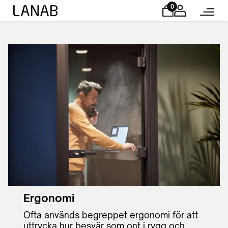
0
Ergonomi
Ofta används begreppet ergonomi för att
uttrycka hur besvär som ont i rygg och