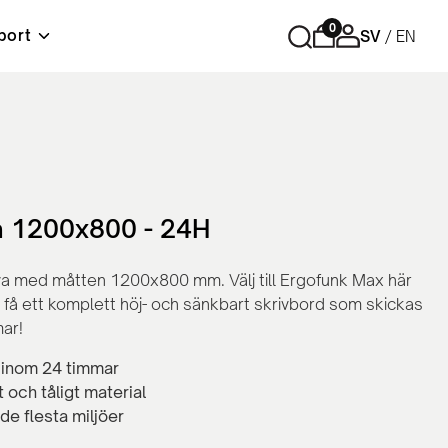
0
port
SV
EN
r
Förvaring
Tips och råd
Material & skötselråd
Lediga tjänster
ord
Cubic - Komplett arbetsplats
Hurtsar
Sidoskåp
va 1200x800 - 24H
Skåp med skjutdörrar
Skåp med slagdörrar
va med måtten 1200x800 mm. Välj till Ergofunk Max här
Bokhyllor
t få ett komplett höj- och sänkbart skrivbord som skickas
Personlig förvaring
ar!
Tillbehör och reservdelar
 inom 24 timmar
t och tåligt material
 de flesta miljöer