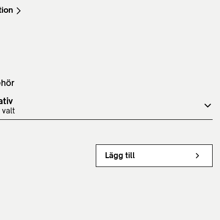
tion
ehör
ativ
 valt
Lägg till