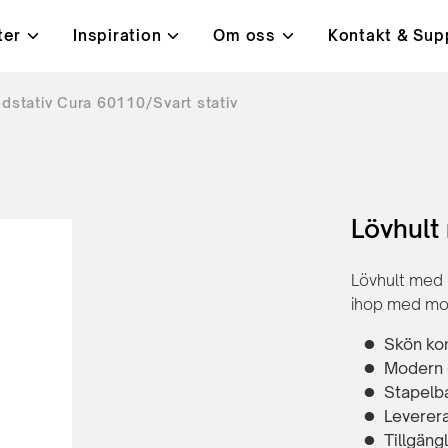
ter
Inspiration
Om oss
Kontakt & Sup
dstativ Cura 60110/Svart stativ
i
t, kvalitet & miljö
ningar
Bord
Kundcase
Lanab 24H - Alltid på lage
Kontakt
ysta mötesrum
Höj- och sänkbara skrivb
orbenter
Konferensbord
ärmar
Bord med hörnben
Lövhult
rmar
Café- och lunchrumsbord
Lövhult med 
ihop med mo
Skön ko
Modern 
Stapelb
Leverer
Tillgängl