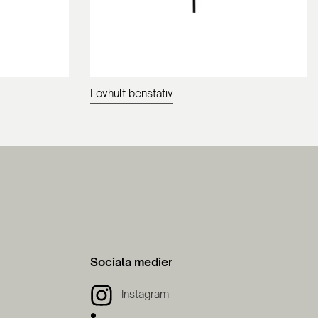
Lövhult benstativ
Sociala medier
Instagram