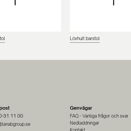
tol
Lövhult barstol
-post
Genvägar
0-31 11 00
FAQ - Vanliga frågor och svar
Nedladdningar
@lanabgroup.se
Kontakt