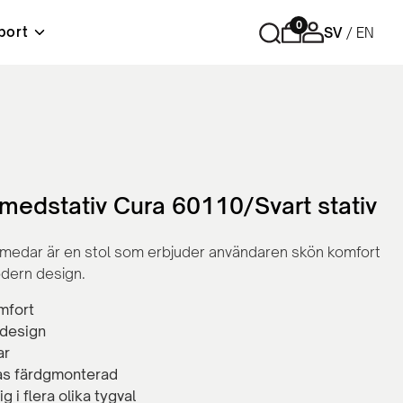
0
port
SV
EN
r
Förvaring
Tips och råd
Material & skötselråd
Lediga tjänster
ord
Cubic - Komplett arbetsplats
Hurtsar
Sidoskåp
 medstativ Cura 60110/Svart stativ
Skåp med skjutdörrar
Skåp med slagdörrar
medar är en stol som erbjuder användaren skön komfort
Bokhyllor
dern design.
Personlig förvaring
Tillbehör och reservdelar
mfort
design
ar
as färdgmonterad
ig i flera olika tygval