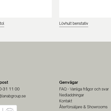
tol
Lövhult benstativ
-post
Genvägar
0-31 11 00
FAQ - Vanliga frågor och svar
Nedladdningar
@lanabgroup.se
Kontakt
Återförsäljare & Showrooms