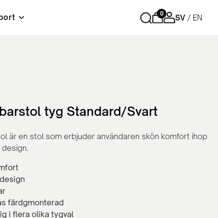
0
port
SV
EN
r
Förvaring
Tips och råd
Material & skötselråd
Lediga tjänster
ord
Cubic - Komplett arbetsplats
Hurtsar
Sidoskåp
 barstol tyg Standard/Svart
Skåp med skjutdörrar
Skåp med slagdörrar
tol är en stol som erbjuder användaren skön komfort ihop
Bokhyllor
design.
Personlig förvaring
Tillbehör och reservdelar
mfort
design
ar
as färdgmonterad
ig i flera olika tygval