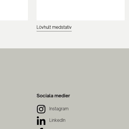
Lövhult medstativ
Sociala medier
Instagram
LinkedIn