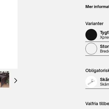
Mer informa
Varianter
Tygf
Xpre
Stor
Bred
Obligatoris
Skä
Skär
Valfria tillb