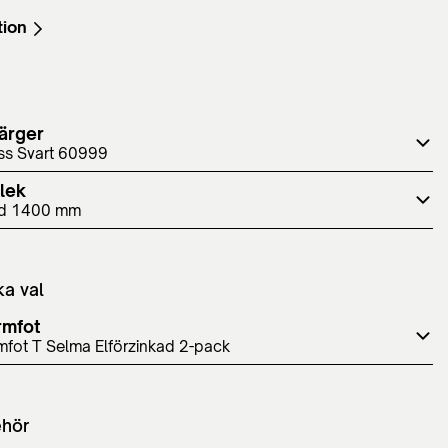
tion
ärger
ss Svart 60999
lek
d 1400 mm
ka val
rmfot
mfot T Selma Elförzinkad 2-pack
ehör