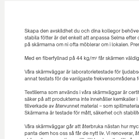
Skapa den avskildhet du och dina kollegor behöve
stabila fötter är det enkelt att anpassa Selma efter 
på skärmarna om ni ofta möblerar om i lokalen. Pr
Med en fiberfyllnad på 44 kg/m³ får skärmen väldig
Våra skärmväggar är laboratorietestade för ljudabs
annat testats för de vanligaste frekvensområdena fö
Textilierna som används i våra skärmväggar är cert
säker på att produkterna inte innehåller kemikalier i
tillverkade av återvunnet material – som spillmateri
Skärmarna är testade för mått, säkerhet och stabilit
Våra skärmväggar går att återbruka nästan hur myck
panta dem hos oss så får de nytt liv. Vi renoverar, å