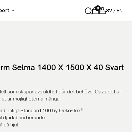
0
port
SV
EN
r
Förvaring
Tips och råd
Material & skötselråd
Lediga tjänster
ord
Cubic - Komplett arbetsplats
Hurtsar
Sidoskåp
rm Selma 1400 X 1500 X 40 Svart
Skåp med skjutdörrar
Skåp med slagdörrar
Bokhyllor
l som skapar avskildhet där det behövs. Oavsett hur
Personlig förvaring
r ut är möjligheterna många.
Tillbehör och reservdelar
rad enligt Standard 100 by Oeko-Tex®
ch ljudabsorberande
å på hjul