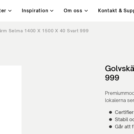
ter
Inspiration
Om oss
Kontakt & Sup
ärm Selma 1400 X 1500 X 40 Svart 999
i
t, kvalitet & miljö
ningar
Bord
Kundcase
Lanab 24H - Alltid på lage
Kontakt
ysta mötesrum
Höj- och sänkbara skrivb
orbenter
Konferensbord
ärmar
Bord med hörnben
Golvskä
rmar
Café- och lunchrumsbord
999
Premiummodel
lokalerna se
Certifie
Stabil o
Går att f