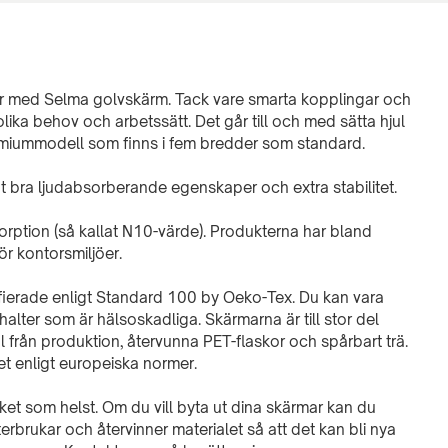
r med Selma golvskärm. Tack vare smarta kopplingar och
olika behov och arbetssätt. Det går till och med sätta hjul
emiummodell som finns i fem bredder som standard.
t bra ljudabsorberande egenskaper och extra stabilitet.
orption (så kallat N10-värde). Produkterna har bland
r kontorsmiljöer.
ifierade enligt Standard 100 by Oeko-Tex. Du kan vara
 halter som är hälsoskadliga. Skärmarna är till stor del
al från produktion, återvunna PET-flaskor och spårbart trä.
et enligt europeiska normer.
et som helst. Om du vill byta ut dina skärmar kan du
terbrukar och återvinner materialet så att det kan bli nya