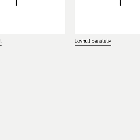
l
Lövhult benstativ