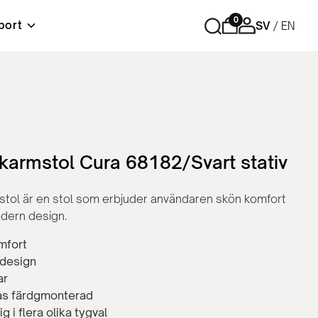
0
port
SV
EN
r
Förvaring
Tips och råd
Material & skötselråd
Lediga tjänster
ord
Cubic - Komplett arbetsplats
Hurtsar
Sidoskåp
 karmstol Cura 68182/Svart stativ
Skåp med skjutdörrar
Skåp med slagdörrar
stol är en stol som erbjuder användaren skön komfort
Bokhyllor
dern design.
Personlig förvaring
Tillbehör och reservdelar
mfort
design
ar
as färdgmonterad
ig i flera olika tygval