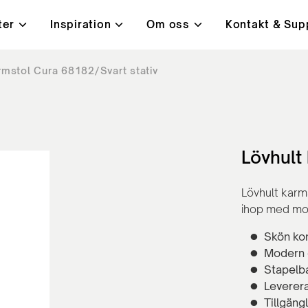
ter
Inspiration
Om oss
Kontakt & Sup
rmstol Cura 68182/Svart stativ
i
t, kvalitet & miljö
ningar
Bord
Kundcase
Lanab 24H - Alltid på lage
Kontakt
ysta mötesrum
Höj- och sänkbara skrivb
orbenter
Konferensbord
ärmar
Bord med hörnben
Lövhult
rmar
Café- och lunchrumsbord
Lövhult karm
ihop med mo
Skön ko
Modern 
Stapelb
Leverer
Tillgängl