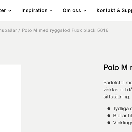
ter
Inspiration
Om oss
Kontakt & Sup
nspallar
Polo M med ryggstöd Puxx black 5816
i
t, kvalitet & miljö
ningar
Bord
Kundcase
Lanab 24H - Alltid på lage
Kontakt
ysta mötesrum
Höj- och sänkbara skrivb
orbenter
Konferensbord
ärmar
Bord med hörnben
Polo M 
rmar
Café- och lunchrumsbord
Sadelstol me
vinklas och l
sittställning.
Tydliga 
Bidrar t
Vinkling