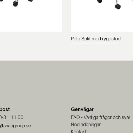
Polo Split med ryggstöd
-post
Genvägar
0-31 11 00
FAQ - Vanliga frågor och svar
Nedladdningar
@lanabgroup.se
Kontakt