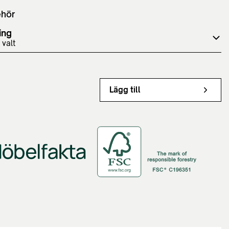
ehör
ing
 valt
Lägg till