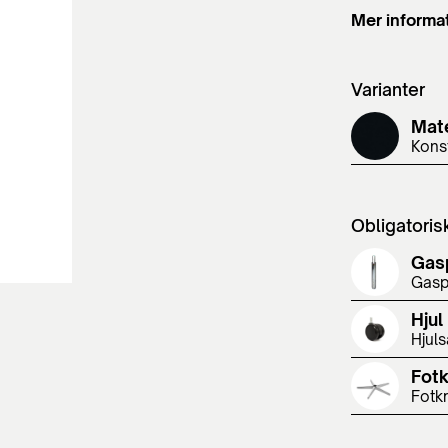
Mer informa
Varianter
Mate
Kons
Obligatoris
Gas
Gasp
Hjul
Hjuls
Fot
Fotk