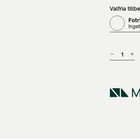
Valfria tillb
Fotr
Inget