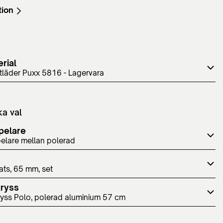
tion
rial
tläder Puxx 5816 - Lagervara
ka val
pelare
elare mellan polerad
ats, 65 mm, set
kryss
ryss Polo, polerad aluminium 57 cm