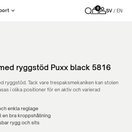
0
port
SV
EN
r
Förvaring
Tips och råd
Material & skötselråd
Lediga tjänster
ord
Cubic - Komplett arbetsplats
Hurtsar
Sidoskåp
med ryggstöd Puxx black 5816
Skåp med skjutdörrar
Skåp med slagdörrar
d ryggstöd. Tack vare trespaksmekaniken kan stolen
Bokhyllor
åsas i olika positioner för en aktiv och varierad
Personlig förvaring
Tillbehör och reservdelar
och enkla reglage
ill en bra kroppshållning
sbar rygg och sits