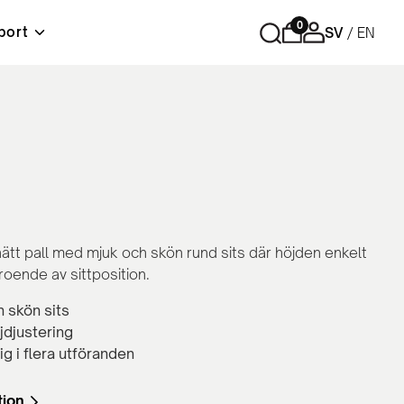
0
port
SV
EN
r
Förvaring
Tips och råd
Material & skötselråd
Lediga tjänster
ord
Cubic - Komplett arbetsplats
Hurtsar
Sidoskåp
Skåp med skjutdörrar
Skåp med slagdörrar
nätt pall med mjuk och skön rund sits där höjden enkelt
Bokhyllor
roende av sittposition.
Personlig förvaring
Tillbehör och reservdelar
 skön sits
jdjustering
ig i flera utföranden
tion