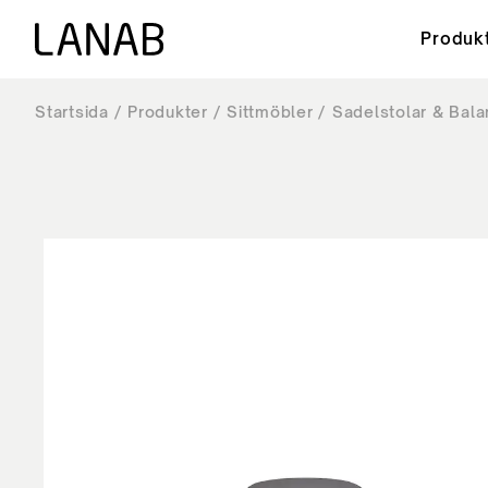
Produk
Startsida
Produkter
Sittmöbler
Sadelstolar & Bala
Sittmöbler
Akustik och ljudmiljö
Om Lanab
FAQ - Vanliga frågor & svar
Akustik
Ergonom
Hållbarhe
Nedladd
Kontorsstolar - Höganäs
POD - T
Kontorsstolar - Classic
Väggabs
Kontorsstolar - Basic
Bordssk
Sadelstolar & Balanspallar
Golvskä
Stolar