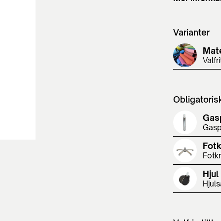
Varianter
Mate
Valfr
Obligatoris
Gas
Gasp
Fot
Fotk
Hjul
Hjuls