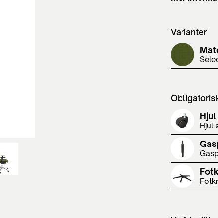
Varianter
Mate
Sele
Obligatoris
Hjul
Hjul 
Gas
Gasp
Fot
Fotkr