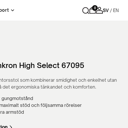
0
port
SV
EN
r
Förvaring
Tips och råd
Material & skötselråd
Lediga tjänster
ord
Cubic - Komplett arbetsplats
Hurtsar
Sidoskåp
nkron High Select 67095
Skåp med skjutdörrar
Skåp med slagdörrar
ontorsstol som kombinerar smidighet och enkelhet utan
Bokhyllor
på det ergonomiska tänkandet och komforten.
Personlig förvaring
Tillbehör och reservdelar
rt gungmotstånd
maximalt stöd och följsamma rörelser
ara armstöd
tion