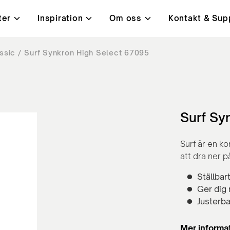
ter
Inspiration
Om oss
Kontakt & Sup
ssic
Surf Synkron High Select 67095
i
t, kvalitet & miljö
ningar
Bord
Kundcase
Lanab 24H - Alltid på lage
Kontakt
ysta mötesrum
Höj- och sänkbara skrivb
orbenter
Konferensbord
ärmar
Bord med hörnben
Surf Sy
rmar
Café- och lunchrumsbord
Surf är en k
att dra ner 
Ställba
Ger dig 
Justerb
Mer informa