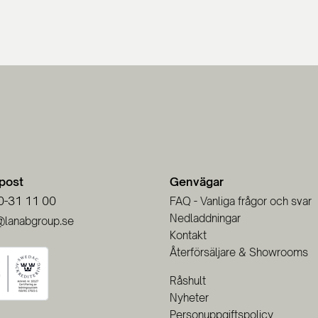
-post
Genvägar
0-31 11 00
FAQ - Vanliga frågor och svar
Nedladdningar
@lanabgroup.se
Kontakt
Återförsäljare & Showrooms
Råshult
Nyheter
Personuppgiftspolicy