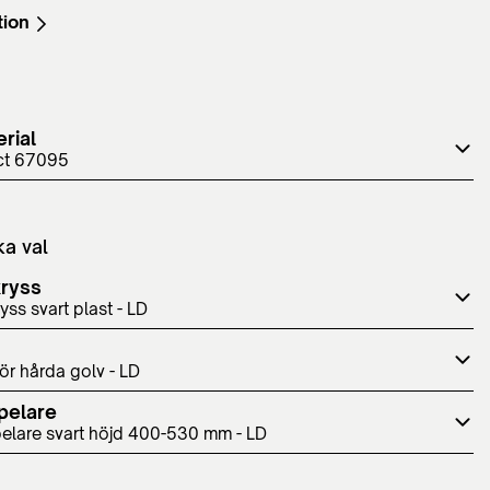
tion
rial
ct 67095
ka val
kryss
yss svart plast - LD
för hårda golv - LD
pelare
elare svart höjd 400-530 mm - LD