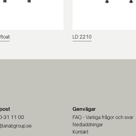
float
LD 2210
-post
Genvägar
0-31 11 00
FAQ - Vanliga frågor och svar
Nedladdningar
@lanabgroup.se
Kontakt