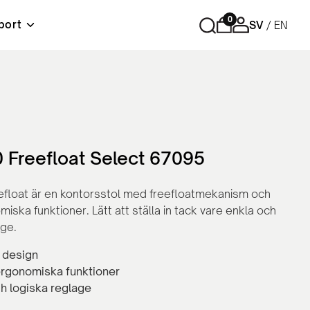
0
port
SV
EN
r
Förvaring
Tips och råd
Material & skötselråd
Lediga tjänster
ord
Cubic - Komplett arbetsplats
Hurtsar
Sidoskåp
 Freefloat Select 67095
Skåp med skjutdörrar
Skåp med slagdörrar
float är en kontorsstol med freefloatmekanism och
Bokhyllor
ska funktioner. Lätt att ställa in tack vare enkla och
Personlig förvaring
age.
Tillbehör och reservdelar
 design
rgonomiska funktioner
h logiska reglage