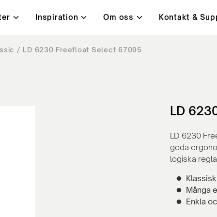
ter
Inspiration
Om oss
Kontakt & Sup
ssic
LD 6230 Freefloat Select 67095
i
t, kvalitet & miljö
ningar
Bord
Kundcase
Lanab 24H - Alltid på lage
Kontakt
ysta mötesrum
Höj- och sänkbara skrivb
orbenter
Konferensbord
ärmar
Bord med hörnben
LD 6230
rmar
Café- och lunchrumsbord
LD 6230 Free
goda ergonomi
logiska regl
Klassisk
Många e
Enkla oc