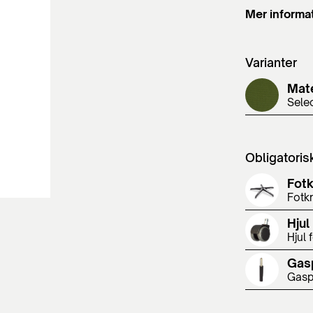
Mer informa
Varianter
Mate
Sele
Obligatoris
Fot
Fotkr
Hjul
Hjul 
Gas
Gasp