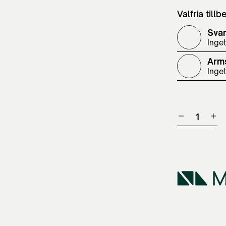
Valfria tillb
Sva
Inget
Arm
Inget