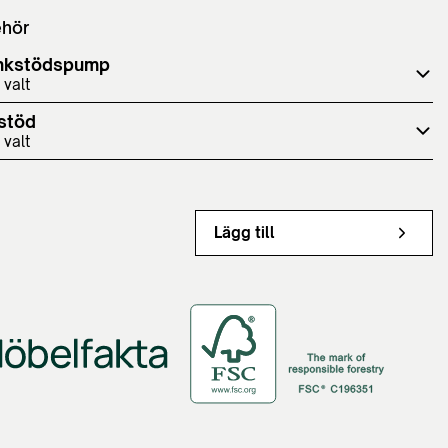
ehör
nkstödspump
 valt
stöd
 valt
Lägg till