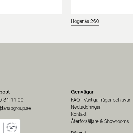
Höganäs 260
-post
Genvägar
0-31 11 00
FAQ - Vanliga frågor och svar
Nedladdningar
@lanabgroup.se
Kontakt
Återförsäljare & Showrooms