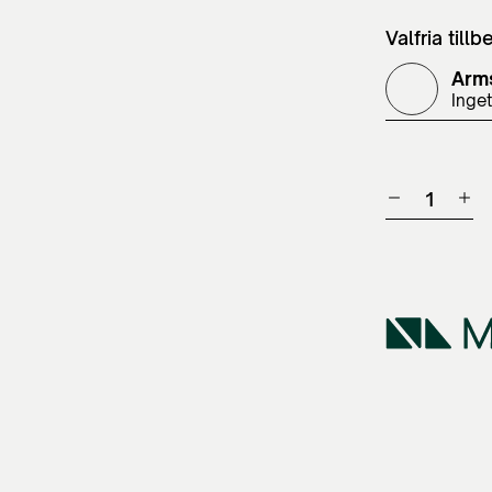
Valfria tillb
Arm
Inget