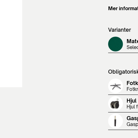
Mer informa
Varianter
Mate
Sele
Obligatoris
Fot
Fotkr
Hjul
Hjul 
Gas
Gasp