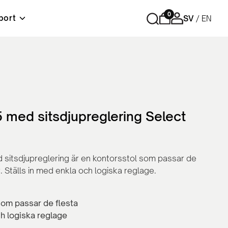
0
port
SV
EN
r
Förvaring
Tips och råd
Material & skötselråd
Lediga tjänster
ord
Cubic - Komplett arbetsplats
Hurtsar
Sidoskåp
 med sitsdjupreglering Select
Skåp med skjutdörrar
Skåp med slagdörrar
Bokhyllor
sitsdjupreglering är en kontorsstol som passar de
Personlig förvaring
r. Ställs in med enkla och logiska reglage.
Tillbehör och reservdelar
som passar de flesta
h logiska reglage