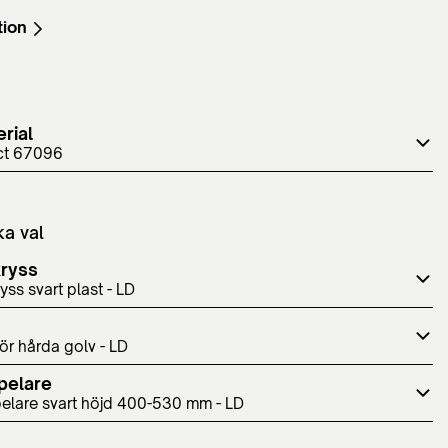
tion
rial
ct 67096
ka val
kryss
yss svart plast - LD
för hårda golv - LD
pelare
elare svart höjd 400-530 mm - LD