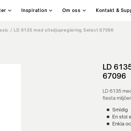
ter
Inspiration
Om oss
Kontakt & Sup
ssic
LD 6135 med sitsdjupreglering Select 67096
i
t, kvalitet & miljö
ningar
Bord
Kundcase
Lanab 24H - Alltid på lage
Kontakt
ysta mötesrum
Höj- och sänkbara skrivb
orbenter
Konferensbord
ärmar
Bord med hörnben
LD 6135
rmar
Café- och lunchrumsbord
67096
LD 6135 med 
flesta miljöe
Smidig
En stol 
Enkla oc