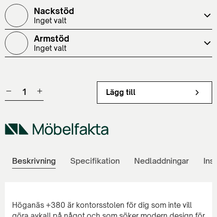
Nackstöd
Inget valt
Armstöd
Inget valt
Lägg till
Beskrivning
Specifikation
Nedladdningar
Ins
Höganäs +380 är kontorsstolen för dig som inte vill
göra avkall på något och som söker modern design för