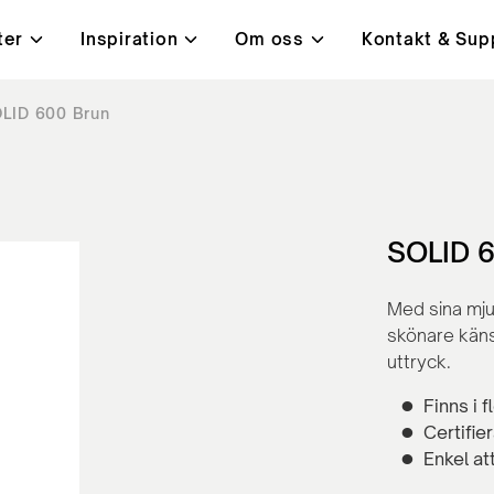
ter
Inspiration
Om oss
Kontakt & Sup
LID 600 Brun
i
t, kvalitet & miljö
ningar
Bord
Kundcase
Lanab 24H - Alltid på lage
Kontakt
ysta mötesrum
Höj- och sänkbara skrivb
orbenter
Konferensbord
ärmar
Bord med hörnben
SOLID 6
rmar
Café- och lunchrumsbord
Med sina mju
skönare käns
uttryck.
Finns i f
Certifie
Enkel at