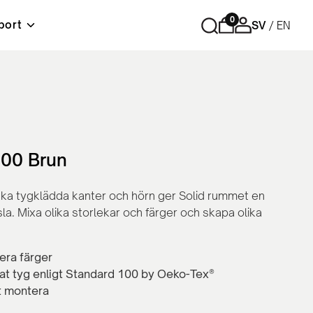
0
port
SV
EN
r
Förvaring
Tips och råd
Material & skötselråd
Lediga tjänster
ord
Cubic - Komplett arbetsplats
Hurtsar
Sidoskåp
00 Brun
Skåp med skjutdörrar
Skåp med slagdörrar
ka tygklädda kanter och hörn ger Solid rummet en
Bokhyllor
la. Mixa olika storlekar och färger och skapa olika
Personlig förvaring
Tillbehör och reservdelar
lera färger
rat tyg enligt Standard 100 by Oeko-Tex®
t montera