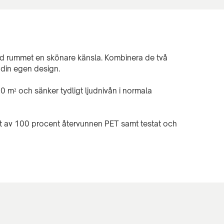
id rummet en skönare känsla. Kombinera de två
 din egen design.
0 m² och sänker tydligt ljudnivån i normala
rt av 100 procent återvunnen PET samt testat och