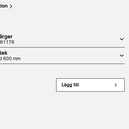
tion
ärger
 61176
lek
d 600 mm
Lägg till