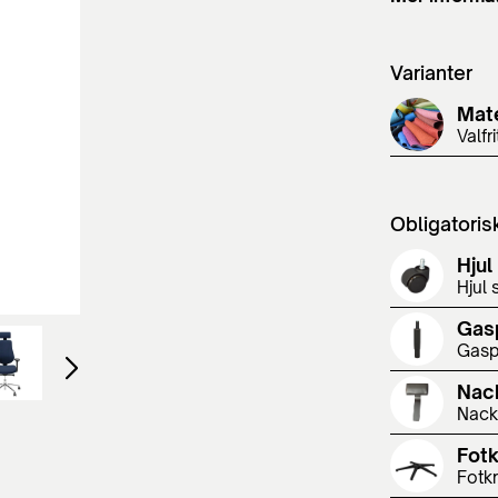
Varianter
Mate
Valfr
Obligatoris
Hjul
Hjul 
Gas
Gasp
Nac
Nacks
Fot
Fotkr