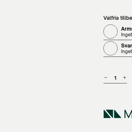
Valfria tillb
Arm
Inget
Sva
Inget