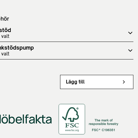
ehör
stöd
 valt
nkstödspump
 valt
Lägg till