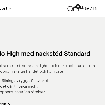
0
port
SV
EN
r
Förvaring
Tips och råd
Material & skötselråd
Lediga tjänster
ord
Cubic - Komplett arbetsplats
Hurtsar
Sidoskåp
rio High med nackstöd Standard
Skåp med skjutdörrar
Skåp med slagdörrar
tol som kombinerar smidighet och enkelhet utan att dra
Bokhyllor
ergonomiska tänkandet och komforten.
Personlig förvaring
Tillbehör och reservdelar
ställning av ryggstödsvinkel
et går tillbaka mjukt
roppens naturliga rörelser
tion