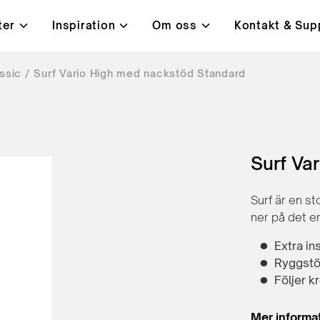
ter
Inspiration
Om oss
Kontakt & Sup
ssic
Surf Vario High med nackstöd Standard
i
t, kvalitet & miljö
ningar
Bord
Kundcase
Lanab 24H - Alltid på lage
Kontakt
ysta mötesrum
Höj- och sänkbara skrivb
orbenter
Konferensbord
ärmar
Bord med hörnben
Surf Va
rmar
Café- och lunchrumsbord
Surf är en s
ner på det 
Extra in
Ryggstöd
Följer k
Mer informa