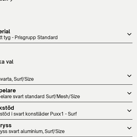
rial
itt tyg - Prisgrupp Standard
ka val
svarta, Surf/Size
pelare
elare svart standard Surf/Mesh/Size
kstöd
töd i svart konstläder Puxx1 - Surf
kryss
yss svart aluminium, Surf/Size