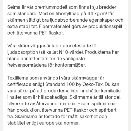
Selma är vår premiummodell som finns i sju bredder
som standard. Med en fiberfyllnad på 44 kg/m³ får
skärmen väldigt bra ljudabsorberande egenskaper och
extra stabilitet. Fibermaterialet görs av produktionsspill
och återvunna PET-flaskor.
Våra skärmväggar är laboratorietestade för
ljudabsorption (så kallat N10-värde). Produkterna har
bland annat testats för de vanligaste
frekvensområdena för kontorsmiljöer.
Textilierna som används i våra skärmväggar är
certifierade enligt Standard 100 by Oeko-Tex. Du kan
vara säker på att produkterna inte innehåller kemikalier
i halter som är hälsoskadliga. Skärmarna är till stor del
tillverkade av återvunnet material – som spillmaterial
från produktion, återvunna PET-flaskor och spårbart
trä. Skärmarna är testade för mått, säkerhet och
stabilitet enligt europeiska normer.